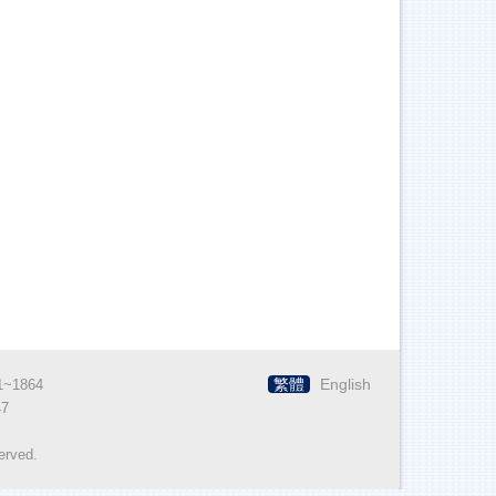
繁體
English
~1864
7
erved.