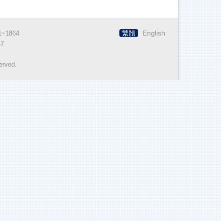
繁體
English
~1864
7
erved.