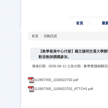
跳
到
主
要
首頁
最
內
容
區
首頁
活動訊息
【教學發展中心代發】國立陽明交通大學辦
歡迎教師踴躍參加。
發佈日期 :
2026-06-12
公告分類 :
教學實踐相關活
112807355_1150022702.pdf
112807355_1150022702_ATTCH1.pdf