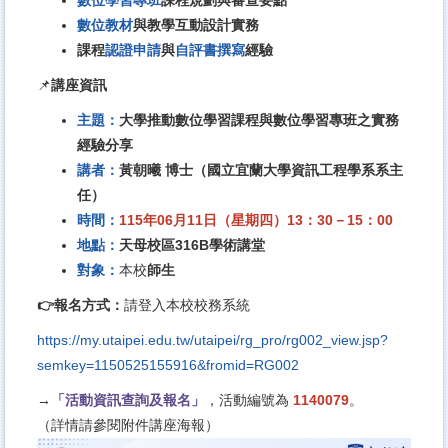
數位教材
與教學互動設計實務
課程
認證申請
與
自評書撰寫
經驗
📌
講座資訊
主題：
大學推動數位學習課程與數位學習專班之實務
經驗分享
講者：
黃朝曦 博士（國立宜蘭大學資訊工程學系系主
任）
時間：
115
年06月11日（星期四）13：30－15：00
地點：
天母校區316B學術講堂
對象：
本校
師生
👉
報名方式：
請登入本校校務系統
https://my.utaipei.edu.tw/utaipei/rg_pro/rg002_view.jsp?
semkey=1150525155916&fromid=RG002
→
「活動資訊查詢及報名」
，活動編號為
1140079
。
（詳情請參閱附件講座海報）