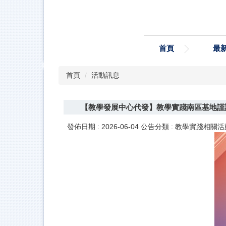
跳
到
主
要
首頁
最
內
容
區
首頁
活動訊息
【教學發展中心代發】教學實踐南區基地謹訂
發佈日期 :
2026-06-04
公告分類 :
教學實踐相關活