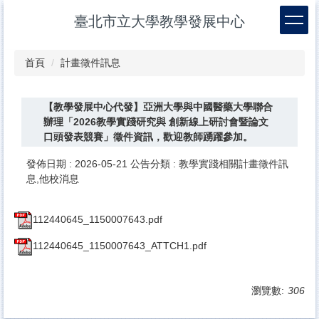
跳
臺北市立大學教學發展中心
到
主
要
首頁
計畫徵件訊息
內
容
區
【教學發展中心代發】亞洲大學與中國醫藥大學聯合
辦理「2026教學實踐研究與 創新線上研討會暨論文
口頭發表競賽」徵件資訊，歡迎教師踴躍參加。
發佈日期 :
2026-05-21
公告分類 :
教學實踐相關計畫徵件訊
息,他校消息
112440645_1150007643.pdf
112440645_1150007643_ATTCH1.pdf
瀏覽數:
306